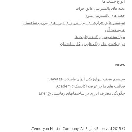
انواع چسپ ها
تخته های پالسترینی عایق حرات
جعبه های پالسترینی میوه
سیستم عایق حرارت ای. پی. اس برای دیوار های بیرونی ساختمان
عایق ضد آب
مواد مخصوص پر کننده جاینت ها
نواع پلاستر ها و رنگ های رویکار ساختمان
NEWS
سیستم تصفیه بیولوژیکی آبهای فاضلاب Sewage
فعالیت های ما در عرصه اکادمیک Academic
چگونگی مصرف انرژی در ساختمانهای رهایشی Energy
© 2015 Temoryan-H, L.t.d Company. All Rights Reserved.