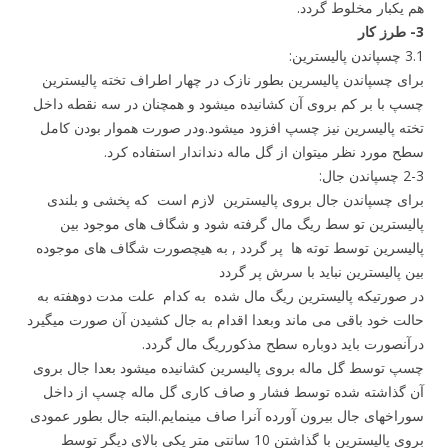
هم یکبار مخلوط گردد.
3- طرز کار
3.1 چسپاندن پالیسترین:
برای چسپاندن پالیسرین بطور نازک در چهار اطراف تخته پالیسترین
چسپ با بر کم بروی آن کشانیده میشود و همچنان در سه نقطه داخل
تخته پالیسرین نیز چسپ افزود میشود.ودر صورت هموار بودن کامل
سطح مورد نظر میتوان از گل ماله دنداندار استفاده کرد.
2-3 چسپاندن جال:
برای چسپاندن جال بروی پالیسترین لازم است که پخشی و بلندی
پالیسترین تو سط ریگ مال گرفته شود و شگاف های موجود بین
پالیسرین توسط توته ها پر گردد , به هیچصورت شگاف های موجوده
بین پالیسترین نباید با سرش پر گردد
در صورتیکه پالیسترین ریگ مال شده به کدام علت مدت دوهفته به
حالت خود باقی می ماند وبعدا اقدام به جال کشیدن آن صورت میگیرد
درآنصورت باید دوباره سطح مذکورریگ مال گردد.
چسپ توسط گل ماله بروی پالیسرین کشانیده میشود بعدا جال بروی
آن گذاشته شده توسط فشار و صاف کاری گل ماله چسپ از داخل
سوراخهای جال بیرون آورده آنرا صاف مینمایم.البته جال بطور عمودی
بروی پالیسترین با گذاشتن 10 سانتی متر یکی بالای دیگر توسط