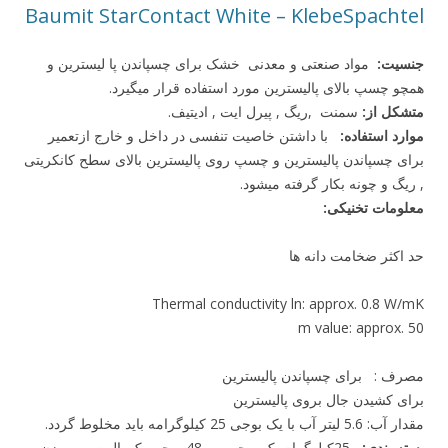
Baumit StarContact White – KlebeSpachtel
جنسیت:
مواد صنعتی و معدنی خشک برای چسپاندن پا لیسترین و
همچو چسپ بالای پالیسترین مورد استفاده قرار میگیرد.
متشکل از:
سمنت ,ریگ , پیرل ایت , ادیتیف.
موارد استفاده:
با داشتن خاصیت تنفسی در داخل و خارج ازتعمیر
برای چسپاندن پالیسترین و چسپ روی پالیسترین بالای سطح کانکریتی
, ریگ و چونه بکار گرفته میشود.
معلومات تخنیکی:
حد اکثر ضخامت دانه ها
Thermal conductivity ln: approx. 0.8 W/mK
m value: approx. 50
مصرف : برای چسپاندن پالیسترین
برای کشیدن جال بروی پالیسترین
مقدار آب: 5.6 لیتر آب با یک بوجی 25 کیلوگرامه باید مخلوط گردد.
بسته بندی:
25کیلوگرام یک بوجی 48 بوجی یک پالیت و وزن