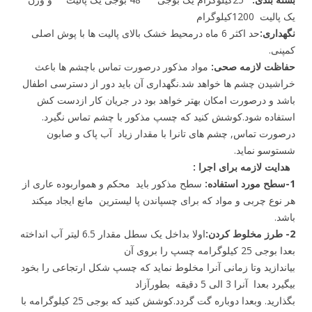
یک پالیت 1200کیلوگرام
نگهداری:
حد اکثر 6 ماه درمحیط خشک بالای پالیت ها با پوش اصلی
کمپنی.
حفاظت لازمه صحی:
مواد مذکور درصورت تماس باچشم ها باعث
خراشیدن چشم ها خواهد شد.نگهداری آن باید دور از دسترسی اطفال
باشد و درصورت امکان بهتر خواهد بود در جریان کار ازدست کش
استفاده شود.کوشش کنید که چسپ مذکور با چشم تماس نگیرد.
درصورت تماس, چشم های تانرا با مقدار زیاد آب پاک و صابون
شستوسو نماید.
هدایت لازمه برای اجرا :
1-سطح مورد استفاده:
سطح مذکور باید محکم و همواربوده عاری از
هر نوع چربی و مواد که برای چسپاندن پا لیسترین مانع ایجاد میکند
باشد.
2- طرز مخلوط کردن:
اولا بداخل یک سطل مقدار 6.5 لیتر آب انداخته
بعدا بوجی 25 کیلوگرامه چسپ را بروی آن
بیاندازید وتا زمانی آنرا مخلوط نماید که چسپ شکل ارتجاعی را بخود
بیگیرد بعدا آنرا 3 الی 5 دقیقه بطورآزاد
بگذارید. وبعدا دوباره گت گردد.کوشش کنید که بوجی 25 کیلوگرامه با