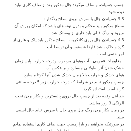
چسپ چسپانده و صاف میگردد.جال مذکور بعد از صاف کاری نباید
دیده شود.
3-3 چسپاندن جال با سرش بروی سطح رنگدار :
سطح مذکور باید محکم و بدون توته های باشد که امکان ریزش آن
میرود و رنگ قبلی باید عاری از پوستک شد.
4-3 چسپاندن جال بروی کانکریت : سطح مذکور باید پاک و عاری از
گرد و خاک باشد فلهذا شستوسو آن توسط آب
امر حتمی است.
معلومات عمومی :
آب وهوای مرطوب ودرجه حرارت پاین زمان
خشک شدن آنرا طولانی میسازد و بر عکس آب
هوای خشک و حرارت بالا زمان خشک شدن آنرا کوتا میسازد.
چسپ مذکور نباید در شرایط که درجه حرارت زیر 5 درجه سانتی
گرید است استفاده گردد.
حد اقل وقفه بعد از چسپ جال بروی پالیسترین و بکار بردن تحت
الرنگی 3 روز مباشد.
در زمان بکار بردن ریگ مال بروی جال با سرش نباید جال آسیبی
ببیند.
در صورتیکه بخواهیم دو بارازچسپ جهت صاف کاری استفاده نمایم
باید وقفه میان این دو پروسه حد اقل 24 ساعت باشد.