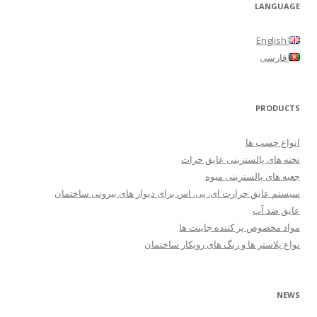
LANGUAGE
English
فارسی
PRODUCTS
انواع چسپ ها
تخته های پالسترینی عایق حرات
جعبه های پالسترینی میوه
سیستم عایق حرارت ای. پی. اس برای دیوار های بیرونی ساختمان
عایق ضد آب
مواد مخصوص پر کننده جاینت ها
نواع پلاستر ها و رنگ های رویکار ساختمان
NEWS